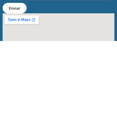
Enviar
Copyright 2024 © Frascomar. Todos os direitos
reservados por
Melt Comunicação
Política de Privacidade